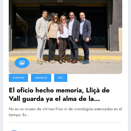
EVENTOS
NEGOCIO
RSC
El oficio hecho memoria, Lliçà de
Vall guarda ya el alma de la
peluquería profesional.
No es un museo de vitrinas frías ni de cronologías estancadas en el
tiempo. Es…