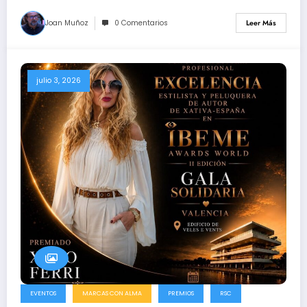
Joan Muñoz
0 Comentarios
Leer Más
julio 3, 2026
EVENTOS
MARCAS CON ALMA
PREMIOS
RSC