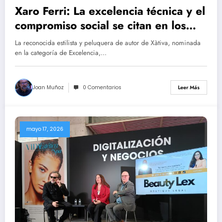
Xaro Ferri: La excelencia técnica y el
compromiso social se citan en los
Premios IBEME 2026.
La reconocida estilista y peluquera de autor de Xàtiva, nominada
en la categoría de Excelencia,…
Joan Muñoz
0 Comentarios
Leer Más
mayo 17, 2026