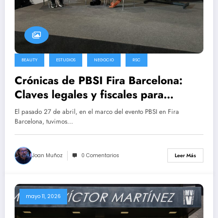
BEAUTY
ESTUDIOS
NEGOCIO
RSC
Crónicas de PBSI Fira Barcelona:
Claves legales y fiscales para
transformar tu salón de belleza en
El pasado 27 de abril, en el marco del evento PBSI en Fira
una empresa de éxito.
Barcelona, tuvimos…
Joan Muñoz
0 Comentarios
Leer Más
mayo 11, 2026