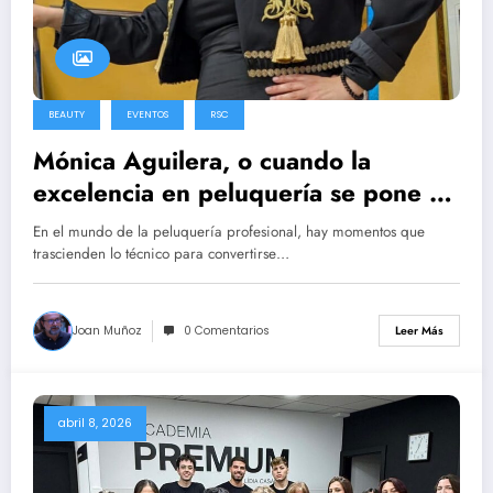
BEAUTY
EVENTOS
RSC
Mónica Aguilera, o cuando la
excelencia en peluquería se pone al
servicio de la solidaridad en la
En el mundo de la peluquería profesional, hay momentos que
pasarela flamenca.
trascienden lo técnico para convertirse…
Joan Muñoz
0 Comentarios
Leer Más
abril 8, 2026