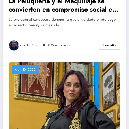
La Peluquería y el Maquillaje se
convierten en compromiso social en
Córdoba de la mano de Mónica
La profesional cordobesa demuestra que el verdadero liderazgo
Aguilera.
en el sector beauty va más allá…
Joan Muñoz
0 Comentarios
Leer Más
abril 10, 2026